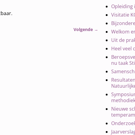
Opleiding 
tbaar.
Visitatie K
Bijzonder
Volgende
→
Welkom en 
Uit de prak
Heel veel c
Beroepsve
nu taak St
Samenscho
Resultate
Natuurlij
Symposium
methodiek
Nieuwe sc
temperam
Onderzoek
Jaarversla