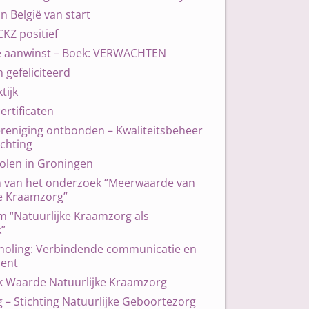
in België van start
CKZ positief
e aanwinst – Boek: VERWACHTEN
gefeliciteerd
tijk
ertificaten
reniging ontbonden – Kwaliteitsbeheer
ichting
len in Groningen
n van het onderzoek “Meerwaarde van
ke Kraamzorg”
 “Natuurlijke Kraamzorg als
”
holing: Verbindende communicatie en
ent
 Waarde Natuurlijke Kraamzorg
g – Stichting Natuurlijke Geboortezorg