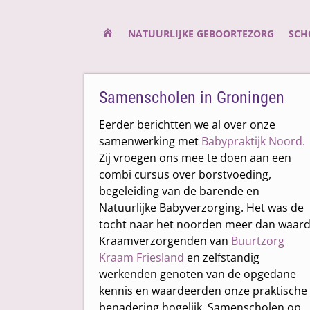
Natuurlijke Kraamzorg – Aanvragen | Scho
NATUURLIJKE GEBOORTEZORG
SCH
Samenscholen in Groningen
Eerder berichtten we al over onze
samenwerking met
Babypraktijk Noord.
Zij vroegen ons mee te doen aan een
combi cursus over borstvoeding,
begeleiding van de barende en
Natuurlijke Babyverzorging. Het was de
tocht naar het noorden meer dan waard
Kraamverzorgenden van
Buurtzorg
Kraam Friesland
en zelfstandig
werkenden genoten van de opgedane
kennis en waardeerden onze praktische
benadering hogelijk. Samenscholen op