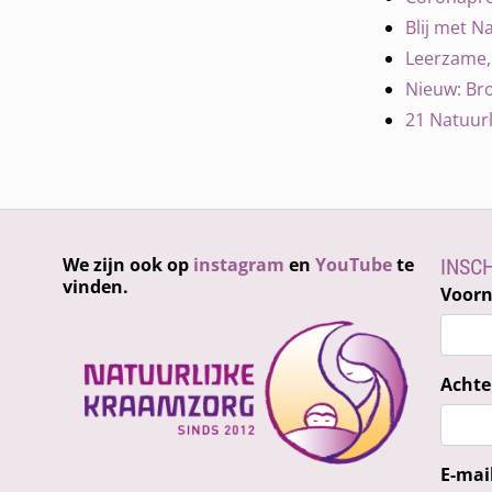
Blij met N
Leerzame, 
Nieuw: Bro
21 Natuurl
We zijn ook op
instagram
en
YouTube
te
INSC
vinden.
Voor
Acht
E-mai