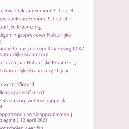
nieuw boek van Edmond Schoorel
euw boek van Edmond Schoorel
uurlijke Kraamzorg
igen in gesprek over Natuurlijke
g
isitatie Kenniscentrum Kraamzorg KCKZ
 Natuurlijke Kraamzorg
n zeven jaar Natuurlijke Kraamzorg
 Natuurlijke Kraamzorg 10 jaar –
n Gecertificeerd
lega’s gecertificeerd
ke Kraamzorg wetenschappelijk
t
aappatronen en Slaapproblemen |
leging | 13 april 2021
f scholen weer fijn