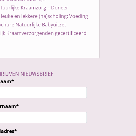
atuurlijke Kraamzorg – Doneer
leuke en lekkere (na)scholing: Voeding
chure Natuurlijke Babyuitzet
ijk Kraamverzorgenden gecertificeerd
HRIJVEN NIEUWSBRIEF
naam
*
ernaam
*
ladres
*