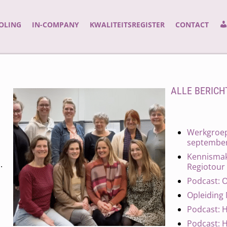
lingen | Opleidingen | Beroepsvereniging | Kwaliteitsregister
OLING
IN-COMPANY
KWALITEITSREGISTER
CONTACT
ALLE BERICH
Werkgroep 
september
Kennismak
.
Regiotour
Podcast: 
Opleiding
Podcast: H
Podcast: 