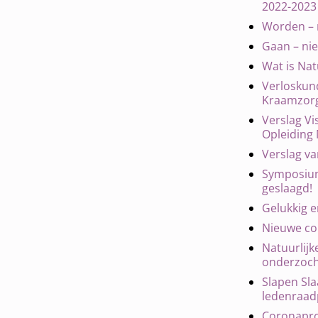
2022-2023
Worden – 
Gaan – ni
Wat is Nat
Verloskund
Kraamzor
Verslag V
Opleiding
Verslag va
Symposium
geslaagd!
Gelukkig e
Nieuwe col
Natuurlij
onderzoch
Slapen Sl
ledenraadp
Coronaproo