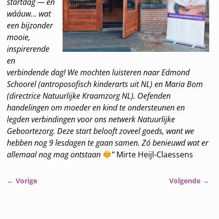
startdag — en
wááuw… wat
een bijzonder
mooie,
inspirerende
en
verbindende dag! We mochten luisteren naar Edmond
Schoorel (antroposofisch kinderarts uit NL) en Maria Bom
(directrice Natuurlijke Kraamzorg NL). Oefenden
handelingen om moeder en kind te ondersteunen en
legden verbindingen voor ons netwerk Natuurlijke
Geboortezorg. Deze start belooft zoveel goeds, want we
hebben nog 9 lesdagen te gaan samen.
Zó benieuwd wat er
allemaal nog mag ontstaan
”
Mirte Heijl-Claessens
←
Vorige
Volgende
→
Bericht navigatie