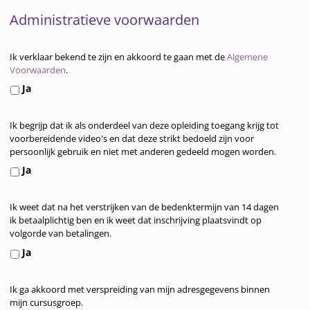
e
e
Administratieve voorwaarden
k
l
e
e
Ik verklaar bekend te zijn en akkoord te gaan met de
Algemene
n
L
g
Voorwaarden
.
m
e
e
Ja
o
v
n
t
e
h
i
r
e
Ik begrijp dat ik als onderdeel van deze opleiding toegang krijg tot
L
voorbereidende video's en dat deze strikt bedoeld zijn voor
v
i
i
e
persoonlijk gebruik en niet met anderen gedeeld mogen worden.
a
n
d
v
Ja
t
g
o
e
i
s
e
r
e
v
Ik weet dat na het verstrijken van de bedenktermijn van 14 dagen
B
f
i
ik betaalplichtig ben en ik weet dat inschrijving plaatsvindt op
*
o
e
e
n
volgorde van betalingen.
o
d
n
g
Ja
r
e
e
s
w
n
n
v
Ik ga akkoord met verspreiding van mijn adresgegevens binnen
D
a
k
i
o
mijn cursusgroep.
e
a
t
n