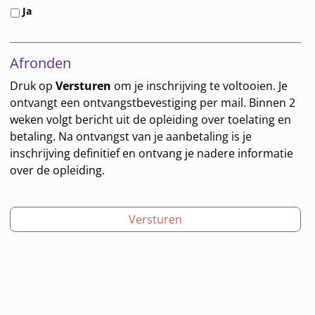
o
Ja
l
r
e
d
r
e
d
r
e
w
n
e
m
p
a
Afronden
g
n
i
r
a
e
*
j
a
r
Druk op
Versturen
om je inschrijving te voltooien. Je
g
n
k
d
ontvangt een ontvangstbevestiging per mail. Binnen 2
e
,
t
e
weken volgt bericht uit de opleiding over toelating en
v
b
i
n
betaling. Na ontvangst van je aanbetaling is je
e
e
j
*
inschrijving definitief en ontvang je nadere informatie
n
t
k
over de opleiding.
s
a
*
*
l
i
n
g
e
n
Bericht navigatie
i