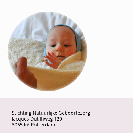
n
s
c
h
r
i
j
v
i
n
g
*
Stichting Natuurlijke Geboortezorg
Jacques Dutilhweg 120
3065 KA Rotterdam