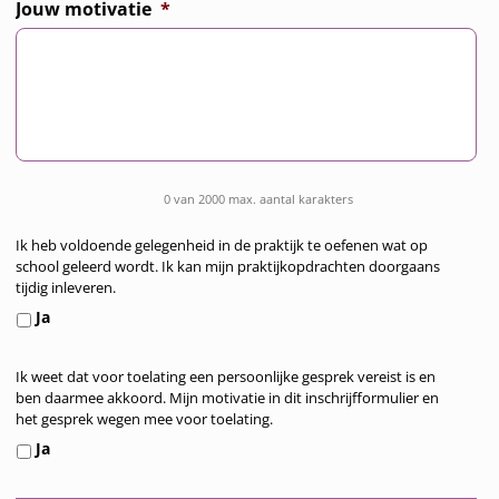
Jouw motivatie
*
0 van 2000 max. aantal karakters
Ik heb voldoende gelegenheid in de praktijk te oefenen wat op
V
school geleerd wordt. Ik kan mijn praktijkopdrachten doorgaans
o
tijdig inleveren.
l
Ja
d
o
Ik weet dat voor toelating een persoonlijke gesprek vereist is en
G
e
ben daarmee akkoord. Mijn motivatie in dit inschrijfformulier en
e
n
het gesprek wegen mee voor toelating.
s
d
Ja
p
e
r
g